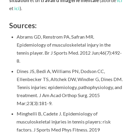
situation
et un
travail d’imagerie mentale
(abordé
ici
et
ici
).
Sources:
Abrams GD, Renstrom PA, Safran MR.
Epidemiology of musculoskeletal injury in the
tennis player. Br J Sports Med. 2012 Jun;46(7):492-
8.
Dines JS, Bedi A, Williams PN, Dodson CC,
Ellenbecker TS, Altchek DW, Windler G, Dines DM.
Tennis injuries: epidemiology, pathophysiology, and
treatment. J Am Acad Orthop Surg. 2015
Mar;23(3):181-9.
Minghelli B, Cadete J. Epidemiology of
musculoskeletal injuries in tennis players: risk
factors. J Sports Med Phys Fitness. 2019