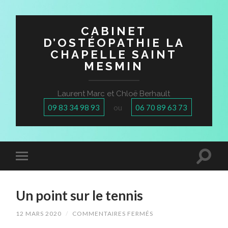
CABINET
D’OSTÉOPATHIE LA
CHAPELLE SAINT
MESMIN
Laurent Marc et Chloë Berhault
09 83 34 98 93
ou
06 70 89 63 73
Un point sur le tennis
12 MARS 2020
/
COMMENTAIRES FERMÉS
SUR
UN